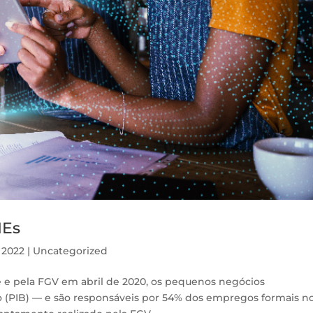
MEs
, 2022
|
Uncategorized
 e pela FGV em abril de 2020, os pequenos negócios
 (PIB) — e são responsáveis por 54% dos empregos formais n